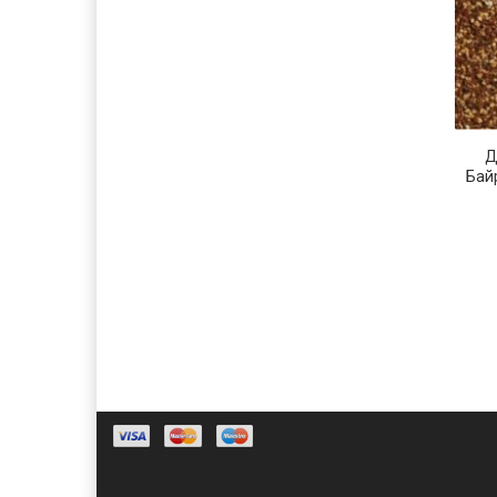
Д
Бай