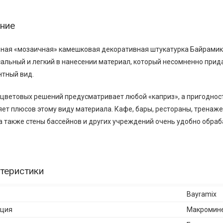
ние
ая «мозаичная» камешковая декоративная штукатурка Байрамикс 
альный и легкий в нанесении материал, который несомненно прид
нтный вид.
цветовых решений предусматривает любой «каприз», а пригоднос
ет плюсов этому виду материала. Кафе, бары, рестораны, тренаж
а также стены бассейнов и других учреждений очень удобно обра
теристики
Bayramix
кция
Макромин