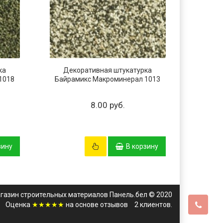
ка
Декоративная штукатурка
Дек
1018
Байрамикс Макроминерал 1013
Байра
8.00 руб.
зину
В корзину
газин строительных материалов Панель.бел © 2020
Оценка
★★★★★
на основе
отзывов
2
клиентов.