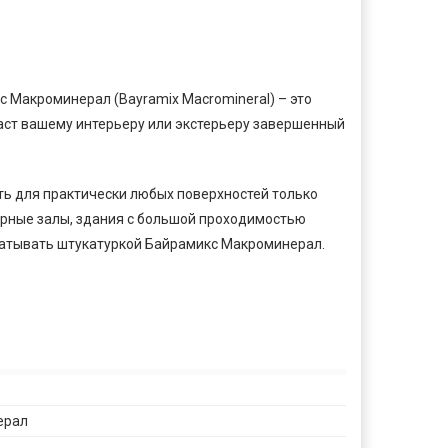
Макроминерал (Bayramix Macromineral) – это
аст вашему интерьеру или экстерьеру завершенный
ть для практически любых поверхностей только
ерные залы, здания с большой проходимостью
батывать штукатуркой Байрамикс Макроминерал.
ерал