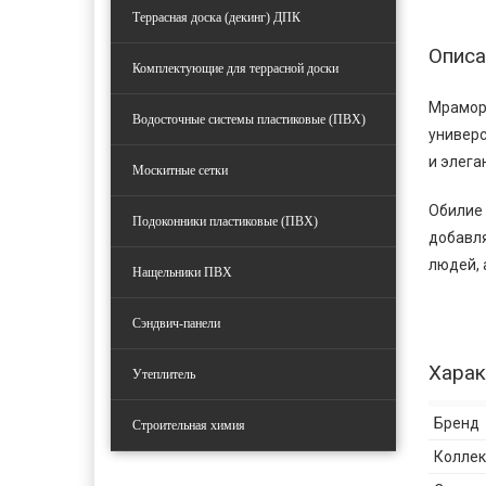
Террасная доска (декинг) ДПК
Описа
Комплектующие для террасной доски
Мраморн
Водосточные системы пластиковые (ПВХ)
универс
и элега
Москитные сетки
Обилие 
Подоконники пластиковые (ПВХ)
добавля
людей, 
Нащельники ПВХ
Сэндвич-панели
Харак
Утеплитель
Бренд
Строительная химия
Колле