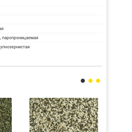
ая
 паропроницаемая
рупнозернистая