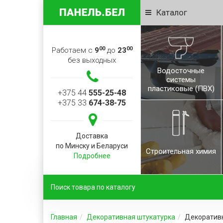
Каталог
00
00
Работаем с
9
до
23
без выходных
Водосточные
системы
пластиковые (ПВХ)
+375 44
555-25-48
+375 33
674-38-75
Доставка
по Минску и Беларуси
Строительная химия
Подробнее
Главная
Декоративная штукатурка
Декоратив