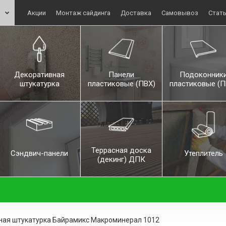
Акции
Монтаж сайдинга
Доставка
Самовывоз
Стат
Декоративная
Панели
Подоконник
штукатурка
пластиковые (ПВХ)
пластиковые (П
Террасная доска
Сэндвич-панели
Утеплитель
(декинг) ДПК
ная штукатурка Байрамикс Макроминерал 1012