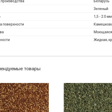
 производства
Беларусь
Зеленый
р
1,5 - 2.0 мм
а поверхности
Камешков
ва
Моющаяся,
ности
Жидкая, к
мендуемые товары