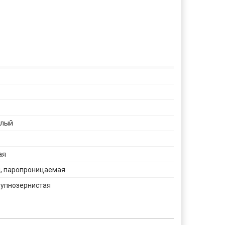
елый
ая
 паропроницаемая
рупнозернистая