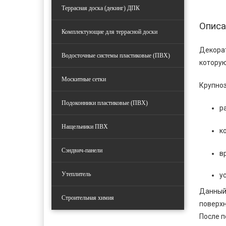
Террасная доска (декинг) ДПК
Описа
Комплектующие для террасной доски
Декорат
Водосточные системы пластиковые (ПВХ)
которую
Москитные сетки
Крупноз
Подоконники пластиковые (ПВХ)
ра
Нащельники ПВХ
к
Сэндвич-панели
в
Утеплитель
у
Данный 
Строительная химия
поверхн
После п