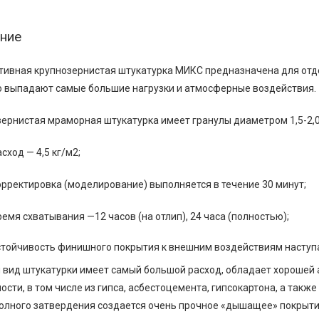
ние
ивная крупнозернистая штукатурка МИКС предназначена для отде
 выпадают самые большие нагрузки и атмосферные воздействия.
ернистая мраморная штукатурка имеет гранулы диаметром 1,5-2,
сход — 4,5 кг/м2;
орректировка (моделирование) выполняется в течение 30 минут;
ремя схватывания —12 часов (на отлип), 24 часа (полностью);
стойчивость финишного покрытия к внешним воздействиям наступа
вид штукатурки имеет самый большой расход, обладает хорошей 
ости, в том числе из гипса, асбестоцемента, гипсокартона, а также
олного затвердения создается очень прочное «дышащее» покрыт