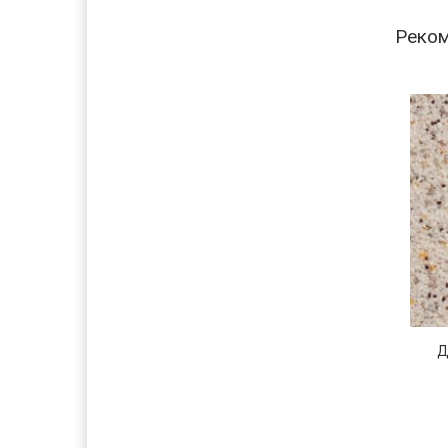
Реко
Д