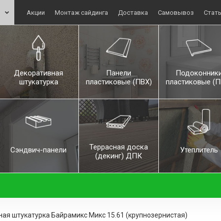
Акции
Монтаж сайдинга
Доставка
Самовывоз
Стат
Декоративная
Панели
Подоконник
штукатурка
пластиковые (ПВХ)
пластиковые (П
Террасная доска
Сэндвич-панели
Утеплитель
(декинг) ДПК
ая штукатурка Байрамикс Микс 15.61 (крупнозернистая)