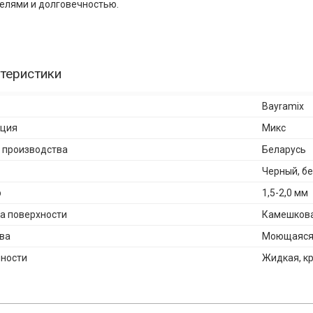
елями и долговечностью.
теристики
Bayramix
кция
Микс
 производства
Беларусь
Черный, б
р
1,5-2,0 мм
а поверхности
Камешков
ва
Моющаяся,
ности
Жидкая, к