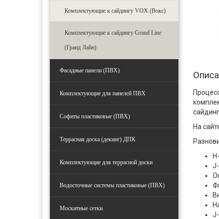
Комплектующие к сайдингу VOX (Вокс)
Комплектующие к сайдингу Grand Line
(Гранд Лайн)
Фасадные панели (ПВХ)
Описа
Процесс
Комплектующие для панелей ПВХ
комплек
сайдинг
Софиты пластиковые (ПВХ)
На сайт
Террасная доска (декинг) ДПК
Разнов
H
Комплектующие для террасной доски
J
О
Ф
Водосточные системы пластиковые (ПВХ)
В
Н
Москитные сетки
J