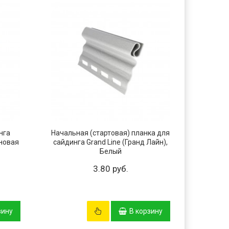
нга
Начальная (стартовая) планка для
H-про
оновая
сайдинга Grand Line (Гранд Лайн),
Line (Г
Белый
3.80 руб.
зину
В корзину