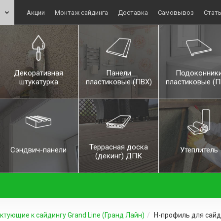
Акции
Монтаж сайдинга
Доставка
Самовывоз
Стат
Декоративная
Панели
Подоконник
штукатурка
пластиковые (ПВХ)
пластиковые (П
Террасная доска
Сэндвич-панели
Утеплитель
(декинг) ДПК
тующие к сайдингу Grand Line (Гранд Лайн)
H-профиль для сайди