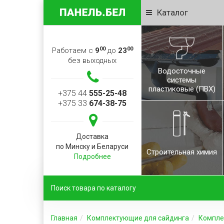
Каталог
00
00
Работаем с
9
до
23
без выходных
Водосточные
системы
пластиковые (ПВХ)
+375 44
555-25-48
+375 33
674-38-75
Доставка
по Минску и Беларуси
Строительная химия
Подробнее
Главная
Комплектующие для сайдинга
Комплек