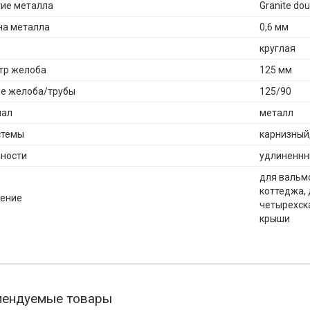
ие металла
Granite dou
а металла
0,6 мм
круглая
тр желоба
125 мм
е желоба/трубы
125/90
иал
металл
стемы
карнизный,
ности
удлиненн
для вальмо
коттеджа, 
ение
четырехск
крыши
мендуемые товары