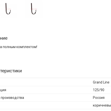
ние
а полным комплектом!
теристики
Grand Line
кция
125/90
 производства
Россия
коричневы