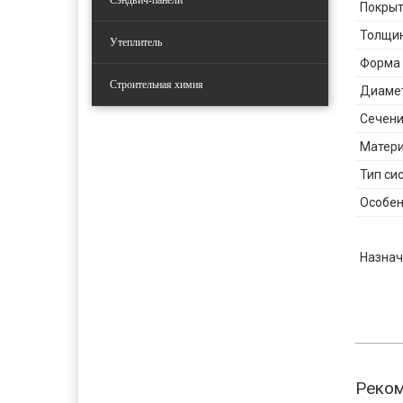
Сэндвич-панели
Покрыт
Толщин
Утеплитель
Форма
Строительная химия
Диаме
Сечени
Матер
Тип си
Особен
Назнач
Реко