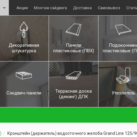
Акции
Монтаж сайдинга
Доставка
Самовывоз
Стат
Декоративная
Панели
Подоконник
штукатурка
пластиковые (ПВХ)
пластиковые (П
Террасная доска
Сэндвич-панели
Утеплитель
(декинг) ДПК
)
Кронштейн (держатель) водосточного желоба Grand Line 125/90 