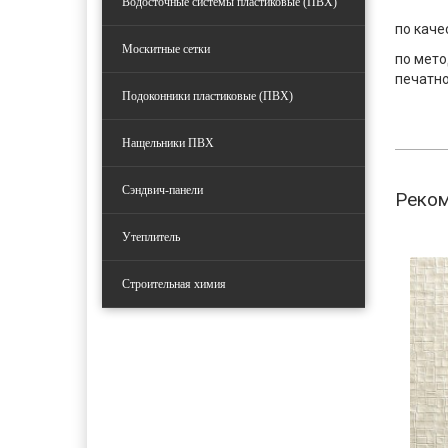
Водосточные системы пластиковые (ПВХ)
по каче
Москитные сетки
по мето
печатно
Подоконники пластиковые (ПВХ)
Нащельники ПВХ
Сэндвич-панели
Реко
Утеплитель
Строительная химия