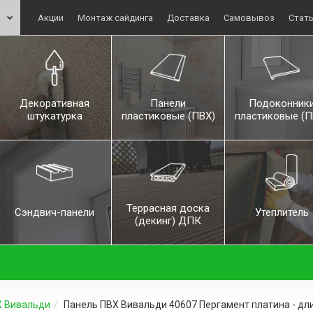
Акции
Монтаж сайдинга
Доставка
Самовывоз
Стат
Декоративная
Панели
Подоконник
штукатурка
пластиковые (ПВХ)
пластиковые (П
Террасная доска
Сэндвич-панели
Утеплитель
(декинг) ДПК
Х Вивальди
Панель ПВХ Вивальди 40607 Пергамент платина - дли