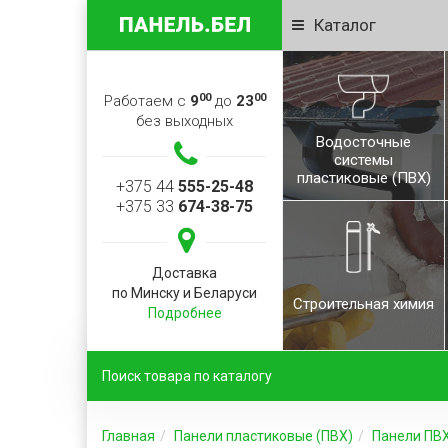
Каталог
00
00
Работаем с
9
до
23
без выходных
Водосточные
системы
пластиковые (ПВХ)
+375 44
555-25-48
+375 33
674-38-75
Доставка
по Минску и Беларуси
Строительная химия
Подробнее
Главная
Панели пластиковые (ПВХ)
Панели ПВ