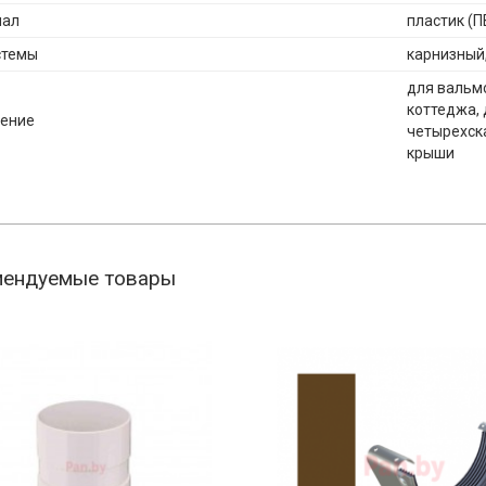
иал
пластик (П
стемы
карнизный,
для вальмо
коттеджа, 
ение
четырехск
крыши
мендуемые товары