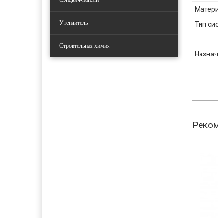
Сэндвич-панели
Матер
Утеплитель
Тип си
Строительная химия
Назнач
Реко