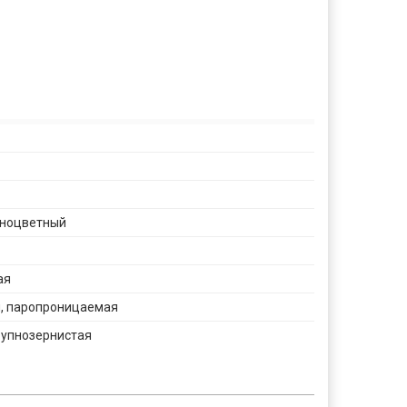
зноцветный
ая
 паропроницаемая
рупнозернистая