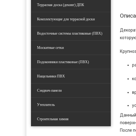
Террасная доска (декинг) ДПК
Описа
Комплектующие для террасной доски
Декорат
Водосточные системы пластиковые (ПВХ)
которую
Москитные сетки
Крупноз
Подоконники пластиковые (ПВХ)
ра
Нащельники ПВХ
к
Сэндвич-панели
в
Утеплитель
у
Данный 
Строительная химия
поверхн
После п