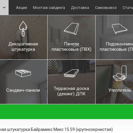
Акции
Монтаж сайдинга
Доставка
Самовывоз
Стат
Декоративная
Панели
Подоконник
штукатурка
пластиковые (ПВХ)
пластиковые (П
Террасная доска
Сэндвич-панели
Утеплитель
(декинг) ДПК
ая штукатурка Байрамикс Микс 15.59 (крупнозернистая)