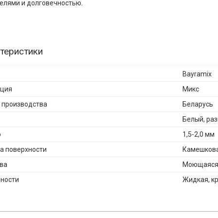
елями и долговечностью.
теристики
Bayramix
кция
Микс
 производства
Беларусь
Белый, ра
р
1,5-2,0 мм
а поверхности
Камешков
ва
Моющаяся,
ности
Жидкая, к