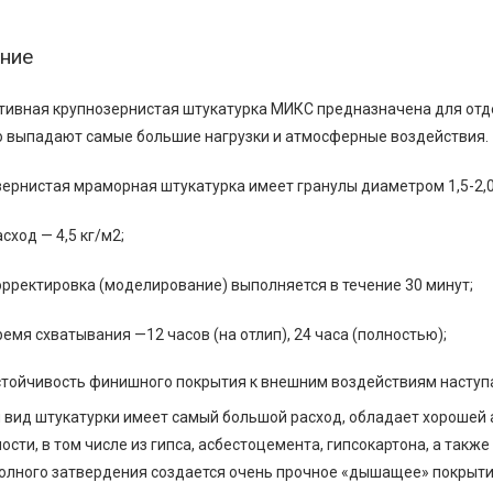
ние
ивная крупнозернистая штукатурка МИКС предназначена для отде
 выпадают самые большие нагрузки и атмосферные воздействия.
ернистая мраморная штукатурка имеет гранулы диаметром 1,5-2,
сход — 4,5 кг/м2;
орректировка (моделирование) выполняется в течение 30 минут;
ремя схватывания —12 часов (на отлип), 24 часа (полностью);
стойчивость финишного покрытия к внешним воздействиям наступа
вид штукатурки имеет самый большой расход, обладает хорошей 
ости, в том числе из гипса, асбестоцемента, гипсокартона, а также
олного затвердения создается очень прочное «дышащее» покрыт