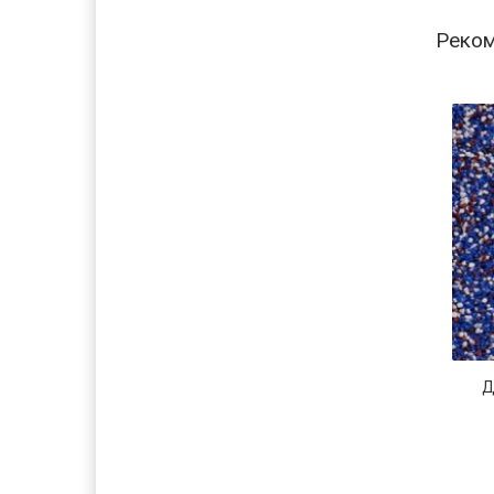
Реко
Д