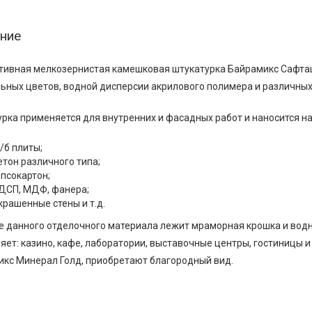
ние
ивная мелкозернистая камешковая штукатурка Байрамикс Сафташ
ьных цветов, водной дисперсии акрилового полимера и различных
рка применяется для внутренних и фасадных работ и наносится н
/б плиты;
етон различного типа;
ипсокартон;
ДСП, МДФ, фанера;
крашенные стены и т.д.
е данного отделочного материала лежит мраморная крошка и вод
яет: казино, кафе, лаборатории, выставочные центры, гостиницы 
кс Минерал Голд, приобретают благородный вид.