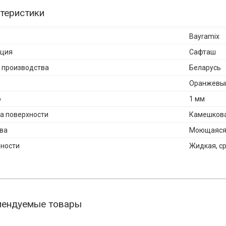
теристики
Bayramix
кция
Сафташ
 производства
Беларусь
Оранжевы
р
1 мм
а поверхности
Камешков
ва
Моющаяся,
ности
Жидкая, с
мендуемые товары