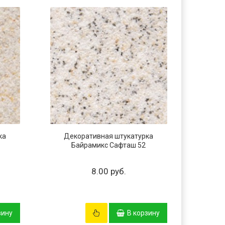
ка
Декоративная штукатурка
Дек
Байрамикс Сафташ 52
Б
8.00 руб.
зину
В корзину