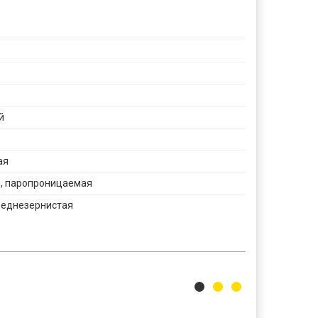
й
ая
 паропроницаемая
реднезернистая