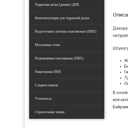
Террасная доска (декинг) ДПК
Описа
Комплектующие для террасной доски
Декорат
Водосточные системы пластиковые (ПВХ)
натурал
Москитные сетки
Штукату
Подоконники пластиковые (ПВХ)
Ж
Б
Нащельники ПВХ
Г
Л
О
Сэндвич-панели
В основ
Утеплитель
впечатл
Байрами
Строительная химия