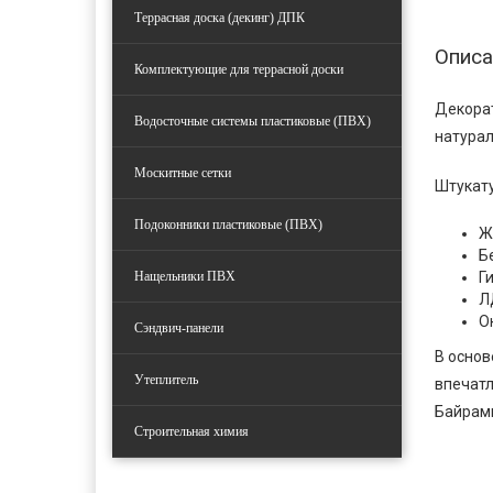
Террасная доска (декинг) ДПК
Описа
Комплектующие для террасной доски
Декорат
Водосточные системы пластиковые (ПВХ)
натурал
Москитные сетки
Штукату
Подоконники пластиковые (ПВХ)
Ж
Б
Нащельники ПВХ
Г
Л
О
Сэндвич-панели
В основ
Утеплитель
впечатл
Байрами
Строительная химия