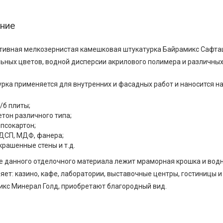
ние
ивная мелкозернистая камешковая штукатурка Байрамикс Сафташ
ьных цветов, водной дисперсии акрилового полимера и различных
рка применяется для внутренних и фасадных работ и наносится н
/б плиты;
етон различного типа;
ипсокартон;
ДСП, МДФ, фанера;
крашенные стены и т.д.
е данного отделочного материала лежит мраморная крошка и вод
яет: казино, кафе, лаборатории, выставочные центры, гостиницы 
кс Минерал Голд, приобретают благородный вид.