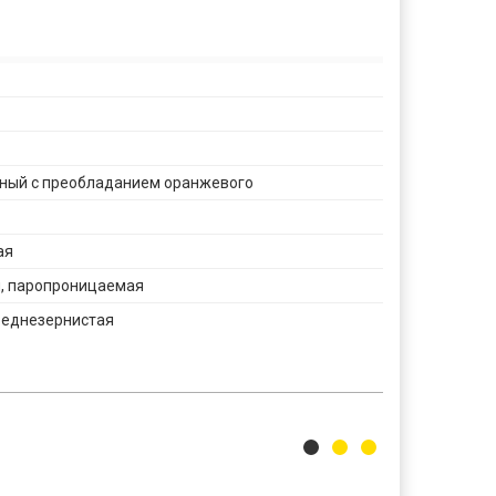
ный с преобладанием оранжевого
ая
 паропроницаемая
реднезернистая