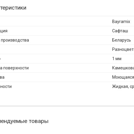
теристики
Bayramix
кция
Сафташ
 производства
Беларусь
Разноцвет
р
1 мм
а поверхности
Камешков
ва
Моющаяся,
ности
Жидкая, с
мендуемые товары