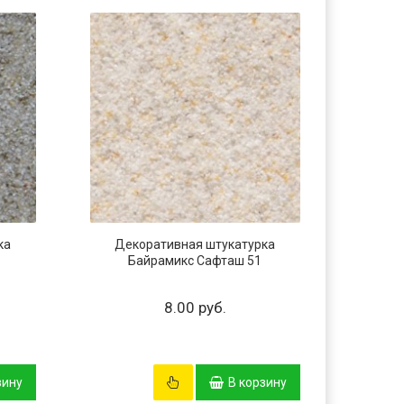
ка
Декоративная штукатурка
Дек
Байрамикс Сафташ 51
Б
8.00 руб.
зину
В корзину