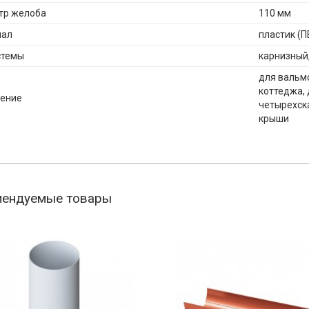
тр желоба
110 мм
иал
пластик (П
стемы
карнизный,
для вальмо
коттеджа, 
ение
четырехск
крыши
мендуемые товары