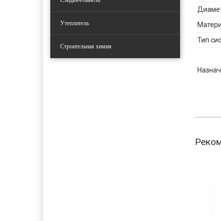
Сэндвич-панели
Диаме
Утеплитель
Матер
Тип си
Строительная химия
Назнач
Реко