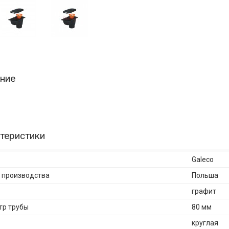
ние
теристики
Galeco
 производства
Польша
графит
р трубы
80 мм
круглая