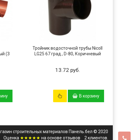
Тройник водосточной трубы Nicoll
Хомут 
ый (3
LG25 67 град., D-80, Коричневый
тру
мета
13.72 руб.
зину
В корзину
газин строительных материалов Панель.бел © 2020
Оценка
★★★★★
на основе
отзывов
2
клиентов.